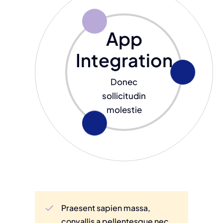
App
Integration
Donec
sollicitudin
molestie
Praesent sapien massa,
convallis a pellentesque nec,