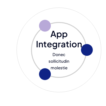
App
Integration
Donec
sollicitudin
molestie