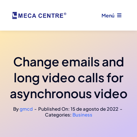
Saltar
al
Menú
contenido
Home
Change emails and
Empresa
long video calls for
Formación
asynchronous video
ACTIC
By
gmcd
-
Published On: 15 de agosto de 2022
-
Categories:
Business
Servicio técnico