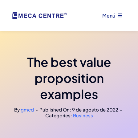
Saltar
al
Menú
contenido
Home
The best value
Empresa
proposition
Formación
examples
ACTIC
By
gmcd
-
Published On: 9 de agosto de 2022
-
Categories:
Business
Servicio técnico