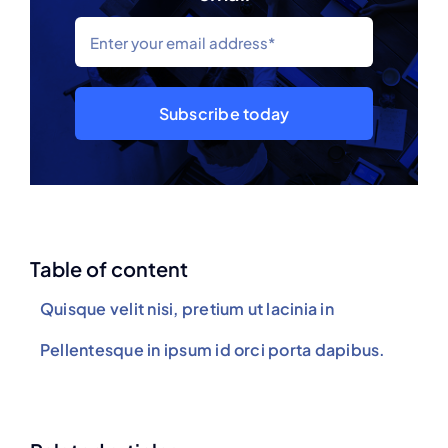
Subscribe today
Table of content
Quisque velit nisi, pretium ut lacinia in
Pellentesque in ipsum id orci porta dapibus.